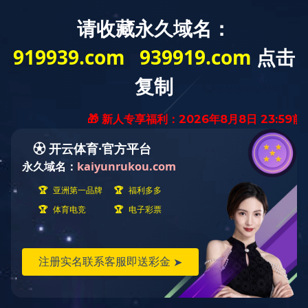
九游体育（www.jiuyou.com）官方网站
联系我们
人才招聘