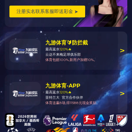
九游体育（www.jiuyou.com）官方网站
电话：0371-62037986