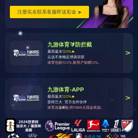
执
联
地
网
河
经
联
地
河
经