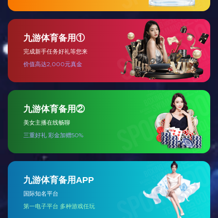
河
执
联
地
中
经
联
地