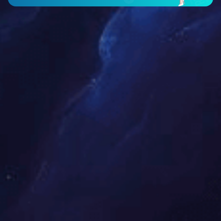
河
执
联
地
河
执
联
地
河