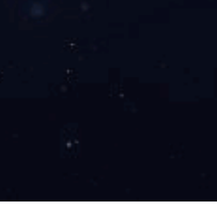
九游体育（www.jiuyou.com）官方网站
电话：0371-62037986
地址：河南省郑州市郑东新区泽雨街9号
关注“中工设研
访问移动版
院”微信公众号
关于我们
业务板块