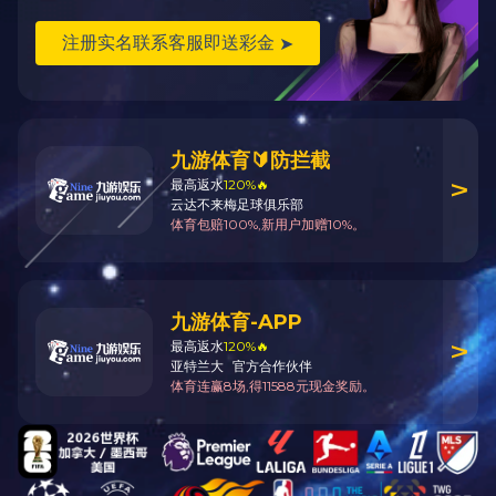
公司以科技创新为灵魂，高度重视研发投入。设
级工程实验室，1个市级工程试验室。6个专业
全与智慧交通技术研究中心、环境工程技术研究
国家行业研发中心
省