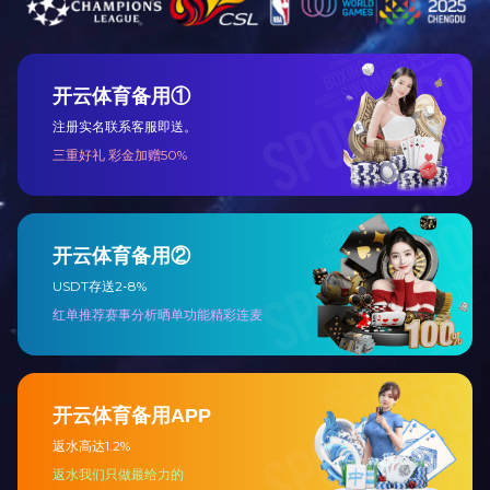
视频中心
2025.05.15
【共赴美好】中工设研院形象宣传片