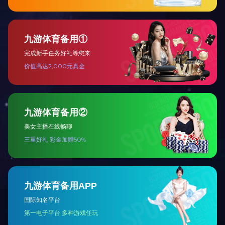
九游体育（www.jiuyou.com）官方网站
电话：0371-62037986
地址：河南省郑州市郑东新区泽雨街9号
关注“中工设研
访问移动版
院”微信公众号
关于我们
业务板块
董事长致辞
九游体育（www.jiuyou.
企业资质
城建规划
公司简介
道路工程