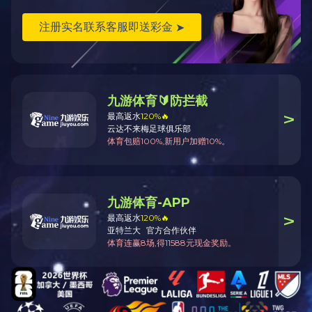
公
建
范
了