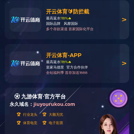
试验检测
当前位置
九游体育（www.jiuyou.com）
官方网站
道路工程
黄
引
桥梁工程
黄
力
市政工程
包
建筑工程
化