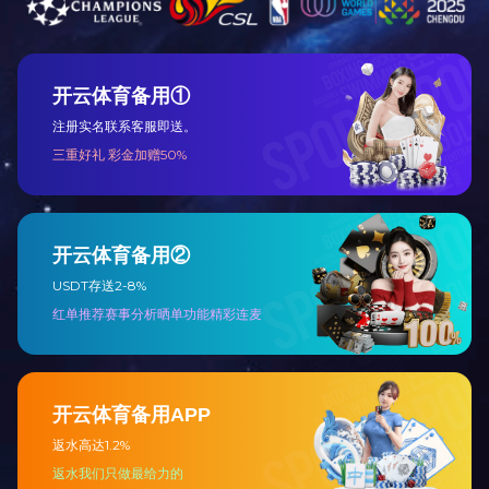
数字图像服务
国际工程
分
工程BIM
上
景观与风景园林
公路养护
城建规划