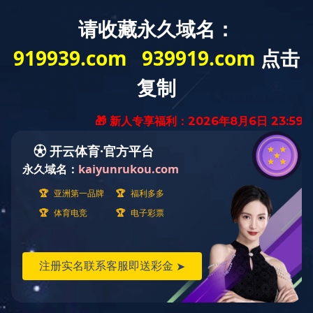
九游体育（www.jiuyou.com）官方网站
联系我们
人才招聘