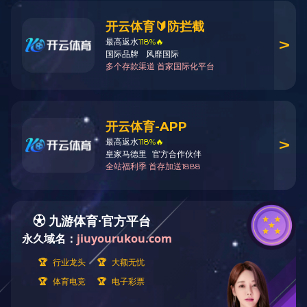
建筑工程
当前位置
九游体育（www.jiuyou.com）
官方网站
道路工程
中
吨
桥梁工程
市政工程
建筑工程