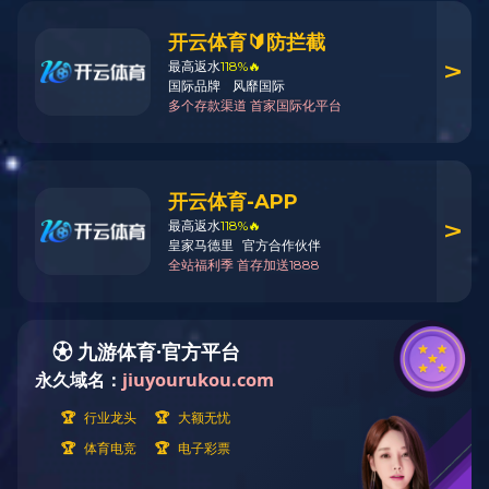
当前位置：
九游体育（www.jiuyou.com）官方网站