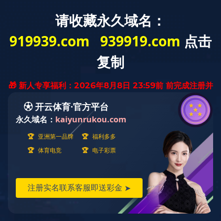
九游体育（www.jiuyou.com）官方网站
联系我们
人才招聘